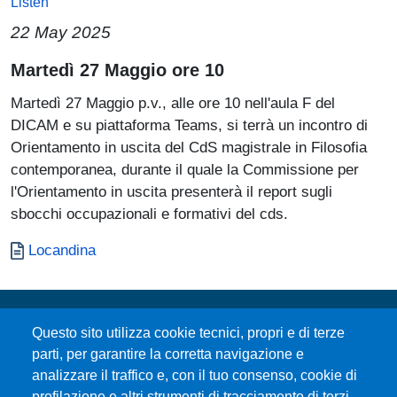
Listen
22 May 2025
Paragrafo
Martedì 27 Maggio ore 10
Martedì 27 Maggio p.v., alle ore 10 nell'aula F del
DICAM e su piattaforma Teams, si terrà un incontro di
Orientamento in uscita del CdS magistrale in Filosofia
contemporanea, durante il quale la Commissione per
l'Orientamento in uscita presenterà il report sugli
sbocchi occupazionali e formativi del cds.
Documento
Locandina
Questo sito utilizza cookie tecnici, propri e di terze
parti, per garantire la corretta navigazione e
analizzare il traffico e, con il tuo consenso, cookie di
profilazione e altri strumenti di tracciamento di terzi