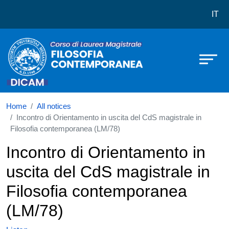
Corso di laurea in Filosofia Cont
Skip to main content
IT
Home
All notices
Incontro di Orientamento in uscita del CdS magistrale in
Filosofia contemporanea (LM/78)
Incontro di Orientamento in
uscita del CdS magistrale in
Filosofia contemporanea
(LM/78)