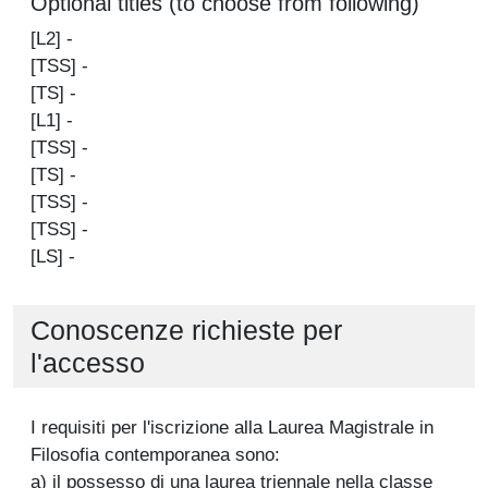
Optional titles (to choose from following)
[L2] -
[TSS] -
[TS] -
[L1] -
[TSS] -
[TS] -
[TSS] -
[TSS] -
[LS] -
Conoscenze richieste per
l'accesso
I requisiti per l'iscrizione alla Laurea Magistrale in
Filosofia contemporanea sono:
a) il possesso di una laurea triennale nella classe