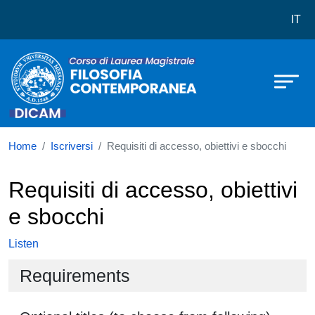
Corso di laurea in Filosofia Cont
Skip to main content
IT
Home
Iscriversi
Requisiti di accesso, obiettivi e sbocchi
Requisiti di accesso, obiettivi
e sbocchi
Listen
Requirements