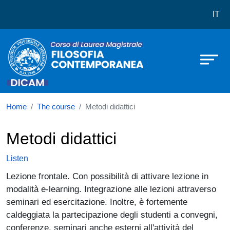
Corso di laurea in Filosofia Cont
Skip to main content
IT
Home
The course
Metodi didattici
Metodi didattici
Listen
Lezione frontale. Con possibilità di attivare lezione in
modalità e-learning. Integrazione alle lezioni attraverso
seminari ed esercitazione. Inoltre, è fortemente
caldeggiata la partecipazione degli studenti a convegni,
conferenze, seminari anche esterni all'attività del