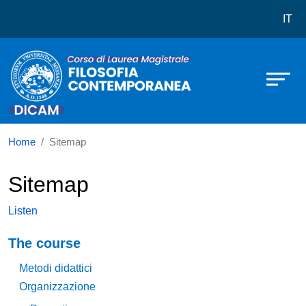
Corso di laurea in Filosofia Cont
Skip to main content
IT
Home
Sitemap
Sitemap
Listen
Navigazione principale
The course
Metodi didattici
Organizzazione