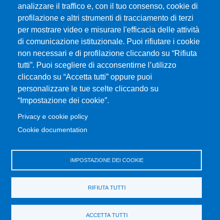
analizzare il traffico e, con il tuo consenso, cookie di
profilazione e altri strumenti di tracciamento di terzi
per mostrare video e misurare l'efficacia delle attività
Università degli Studi di Messina
di comunicazione istituzionale. Puoi rifiutare i cookie
Piazza Pugliatti, 1 - 98122 Messina
non necessari e di profilazione cliccando su “Rifiuta
Cod. Fiscale 80004070837
tutti”. Puoi scegliere di acconsentirne l’utilizzo
P.IVA 00724160833
cliccando su “Accetta tutti” oppure puoi
Centralino: 090 676 1
personalizzare le tue scelte cliccando su
MENÙ SOCIAL
“Impostazione dei cookie”.
Privacy e cookie policy
MENÙ FOOTER 1
Cookie documentation
Accessibility statement
Privacy and cookie policy
Sitemap
IMPOSTAZIONE DEI COOKIE
MENÙ FOOTER 2
RIFIUTA TUTTI
Transparent administration
Change your mind on cookies
ACCETTA TUTTI