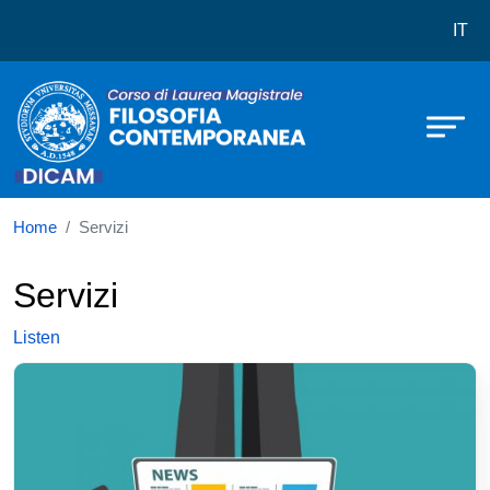
Corso di laurea in Filosofia Cont
Skip to main content
IT
Home
Servizi
Servizi
Listen
Immagine