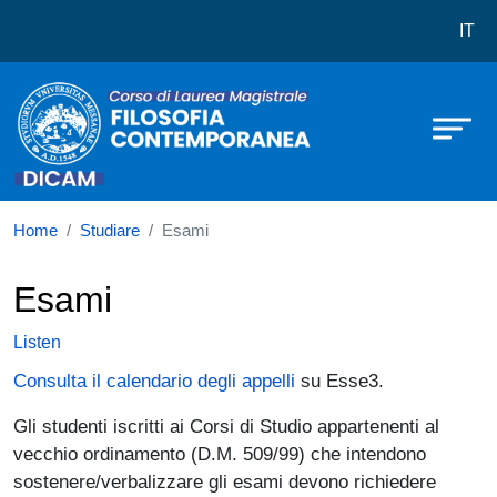
Corso di laurea in Filosofia Cont
Skip to main content
IT
Home
Studiare
Esami
Esami
Listen
Consulta il calendario degli appelli
su Esse3.
Gli studenti iscritti ai Corsi di Studio appartenenti al
vecchio ordinamento (D.M. 509/99) che intendono
sostenere/verbalizzare gli esami devono richiedere