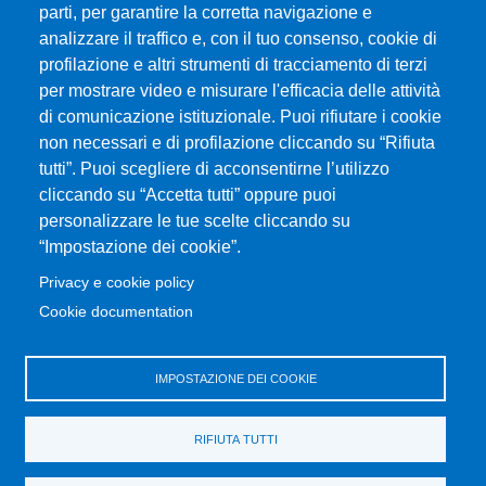
parti, per garantire la corretta navigazione e
analizzare il traffico e, con il tuo consenso, cookie di
profilazione e altri strumenti di tracciamento di terzi
per mostrare video e misurare l'efficacia delle attività
Università degli Studi di Messina
di comunicazione istituzionale. Puoi rifiutare i cookie
Piazza Pugliatti, 1 - 98122 Messina
non necessari e di profilazione cliccando su “Rifiuta
Cod. Fiscale 80004070837
tutti”. Puoi scegliere di acconsentirne l’utilizzo
P.IVA 00724160833
cliccando su “Accetta tutti” oppure puoi
Centralino: 090 676 1
personalizzare le tue scelte cliccando su
MENÙ SOCIAL
“Impostazione dei cookie”.
Privacy e cookie policy
MENÙ FOOTER 1
Cookie documentation
Accessibility statement
Privacy and cookie policy
Sitemap
IMPOSTAZIONE DEI COOKIE
MENÙ FOOTER 2
RIFIUTA TUTTI
Transparent administration
Change your mind on cookies