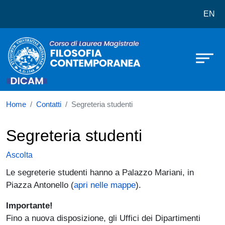
Corso di laurea in Filosofia Cont
Salta al contenuto principale
EN
Home
Contatti
Segreteria studenti
Segreteria studenti
Ascolta
Le segreterie studenti hanno a Palazzo Mariani, in
Piazza Antonello (
apri nelle mappe
).
Importante!
Fino a nuova disposizione,
gli Uffici dei Dipartimenti