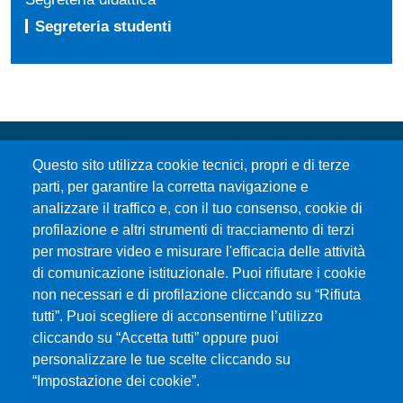
Segreteria studenti
Questo sito utilizza cookie tecnici, propri e di terze
parti, per garantire la corretta navigazione e
analizzare il traffico e, con il tuo consenso, cookie di
profilazione e altri strumenti di tracciamento di terzi
per mostrare video e misurare l'efficacia delle attività
Università degli Studi di Messina
di comunicazione istituzionale. Puoi rifiutare i cookie
Piazza Pugliatti, 1 - 98122 Messina
non necessari e di profilazione cliccando su “Rifiuta
Cod. Fiscale 80004070837
tutti”. Puoi scegliere di acconsentirne l’utilizzo
P.IVA 00724160833
cliccando su “Accetta tutti” oppure puoi
Centralino: 090 676 1
personalizzare le tue scelte cliccando su
MENÙ SOCIAL
“Impostazione dei cookie”.